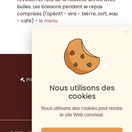
bulles. Les boissons pendant le repas
comprises (l'apéritf - vins - bièrre, soft, eau
- café) -
le menu
×
€ 98
Impressum
Privacy en bescherming persoonlijke
Nous utilisons des
gegevens
cookies
Nous utilisons des cookies pour rendre
le site Web convivial.